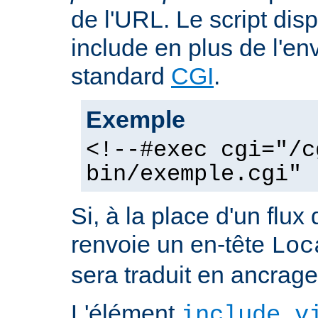
de l'URL. Le script dis
include en plus de l'e
standard
CGI
.
Exemple
<!--#exec cgi="/c
bin/exemple.cgi" 
Si, à la place d'un flux 
renvoie un en-tête
Loc
sera traduit en ancra
L'élément
include v