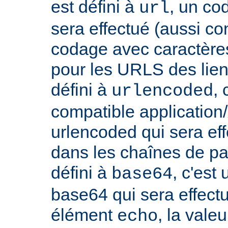
est défini à
, un co
url
sera effectué (aussi c
codage avec caractères
pour les URLS des liens, 
défini à
,
urlencoded
compatible applicatio
urlencoded qui sera effe
dans les chaînes de par
défini à
, c'est
base64
base64 qui sera effect
élément
, la vale
echo