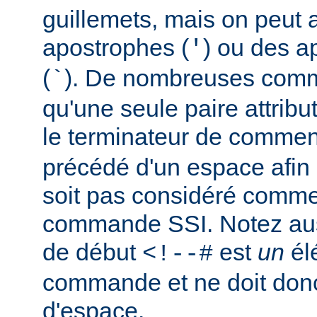
guillemets, mais on peut a
apostrophes (
) ou des a
'
(
). De nombreuses comm
`
qu'une seule paire attribu
le terminateur de comment
précédé d'un espace afin d
soit pas considéré comm
commande SSI. Notez auss
de début
est
un
él
<!--#
commande et ne doit donc
d'espace.