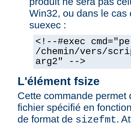
produit ne sera pas cel
Win32, ou dans le cas de
suexec :
<!--#exec cmd="pe
/chemin/vers/scri
arg2" -->
L'élément fsize
Cette commande permet d'a
fichier spécifié en fonctio
de format de
. At
sizefmt