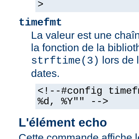
>
timefmt
La valeur est une chaîn
la fonction de la bibli
lors de 
strftime(3)
dates.
<!--#config timef
%d, %Y"" -->
L'élément echo
Cette commande affiche l