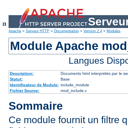
Serveu
Apache
>
Serveur HTTP
>
Documentation
>
Version 2.4
>
Modules
Module Apache mod
Langues Dispo
Description:
Documents html interprétés par le se
Statut:
Base
Identificateur de Module:
include_module
Fichier Source:
mod_include.c
Sommaire
Ce module fournit un filtre qu