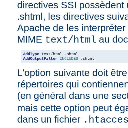
directives SSI possèdent
.shtml, les directives sui
Apache de les interpréter 
MIME
au doc
text/html
AddType
 text
/
html 
.
AddOutputFilter
INCLUDES
.
shtml
L'option suivante doit être
répertoires qui contiennen
(en général dans une sec
mais cette option peut ég
dans un fichier
.htacce