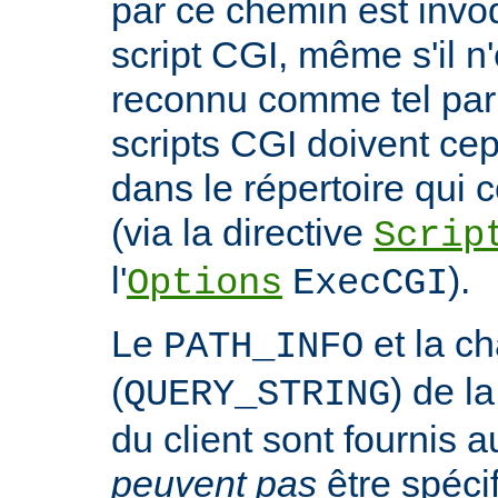
par ce chemin est invo
script CGI, même s'il n
reconnu comme tel par 
scripts CGI doivent ce
dans le répertoire qui c
(via la directive
Scrip
l'
).
Options
ExecCGI
Le
et la c
PATH_INFO
(
) de l
QUERY_STRING
du client sont fournis a
peuvent pas
être spéci