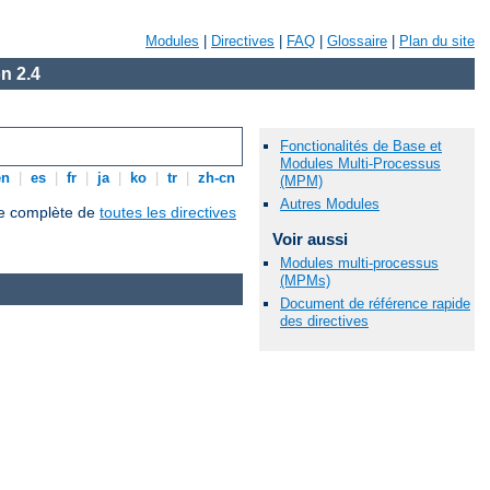
Modules
|
Directives
|
FAQ
|
Glossaire
|
Plan du site
n 2.4
Fonctionalités de Base et
Modules Multi-Processus
en
|
es
|
fr
|
ja
|
ko
|
tr
|
zh-cn
(MPM)
Autres Modules
que complète de
toutes les directives
Voir aussi
Modules multi-processus
(MPMs)
Document de référence rapide
des directives