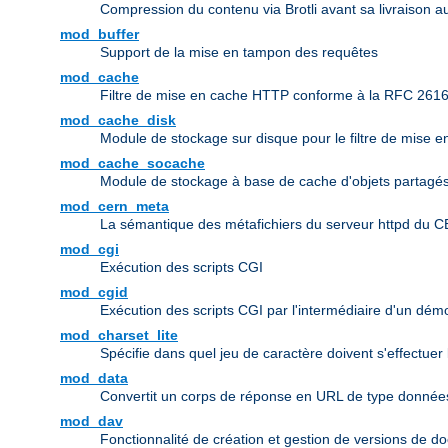
Compression du contenu via Brotli avant sa livraison au
mod_buffer
Support de la mise en tampon des requêtes
mod_cache
Filtre de mise en cache HTTP conforme à la RFC 261
mod_cache_disk
Module de stockage sur disque pour le filtre de mise 
mod_cache_socache
Module de stockage à base de cache d'objets partagés 
mod_cern_meta
La sémantique des métafichiers du serveur httpd du 
mod_cgi
Exécution des scripts CGI
mod_cgid
Exécution des scripts CGI par l'intermédiaire d'un dé
mod_charset_lite
Spécifie dans quel jeu de caractère doivent s'effectuer
mod_data
Convertit un corps de réponse en URL de type donn
mod_dav
Fonctionnalité de création et gestion de versions de d