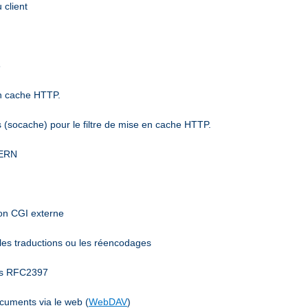
 client
6
en cache HTTP.
(socache) pour le filtre de mise en cache HTTP.
CERN
mon CGI externe
 les traductions ou les réencodages
ées RFC2397
ocuments via le web (
WebDAV
)