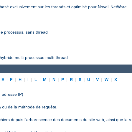
asé exclusivement sur les threads et optimisé pour Novell NetWare
e processus, sans thread
ybride multi-processus multi-thread
|
E
|
F
|
H
|
I
|
L
|
M
|
N
|
P
|
R
|
S
|
U
|
V
|
W
|
X
 adresse IP)
a ou de la méthode de requête.
ichiers depuis l'arborescence des documents du site web, ainsi que la r