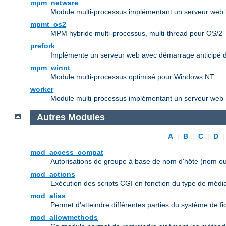
mpm_netware
Module multi-processus implémentant un serveur web b
mpmt_os2
MPM hybride multi-processus, multi-thread pour OS/2
prefork
Implémente un serveur web avec démarrage anticipé d
mpm_winnt
Module multi-processus optimisé pour Windows NT.
worker
Module multi-processus implémentant un serveur web h
Autres Modules
A
|
B
|
C
|
D
mod_access_compat
Autorisations de groupe à base de nom d'hôte (nom ou
mod_actions
Exécution des scripts CGI en fonction du type de médi
mod_alias
Permet d'atteindre différentes parties du système de f
mod_allowmethods