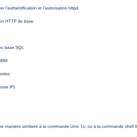
l'authentification et l'autorisation httpd.
tion HTTP de base.
vec base SQL
 DBM
textes
esse IP)
ne manière similaire à la commande Unix
, ou à la commande shell
ls