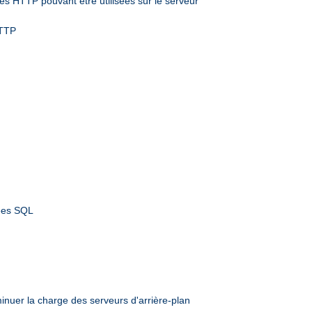
s HTTP pouvant être utilisées sur le serveur
HTTP
nées SQL
inuer la charge des serveurs d'arrière-plan