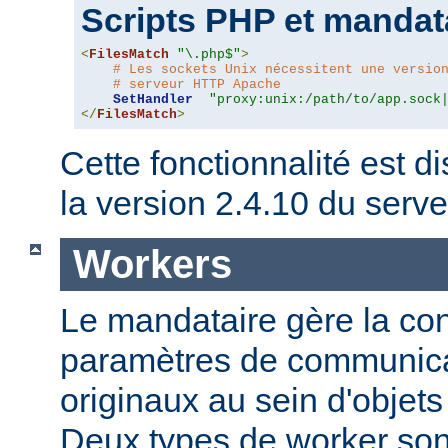
Scripts PHP et mandat
<
FilesMatch
"\.php$"
>
# Les sockets Unix nécessitent une versio
# serveur HTTP Apache
SetHandler
"proxy:unix:/path/to/app.sock
</
FilesMatch
>
Cette fonctionnalité est di
la version 2.4.10 du ser
Workers
Le mandataire gère la conf
paramètres de communica
originaux au sein d'obje
Deux types de worker sont