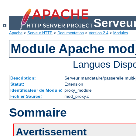
Serveu
Apache
>
Serveur HTTP
>
Documentation
>
Version 2.4
>
Modules
Module Apache mod
Langues Dispo
Description:
Serveur mandataire/passerelle multi-
Statut:
Extension
Identificateur de Module:
proxy_module
Fichier Source:
mod_proxy.c
Sommaire
Avertissement