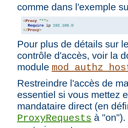
comme dans l'exemple sui
<
Proxy
"*"
>
Require
 ip 
192.168
.
0
</
Proxy
>
Pour plus de détails sur l
contrôle d'accès, voir la
module
mod_authz_hos
Restreindre l'accès de man
essentiel si vous mettez 
mandataire direct (en défi
à "on").
ProxyRequests